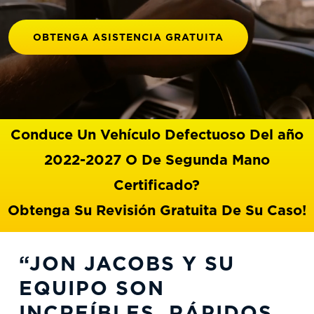
OBTENGA ASISTENCIA GRATUITA
Conduce Un Vehículo Defectuoso Del año
2022-2027 O De Segunda Mano
Certificado?
Obtenga Su Revisión Gratuita De Su Caso!
“JON JACOBS Y SU
EQUIPO SON
INCREÍBLES, RÁPIDOS