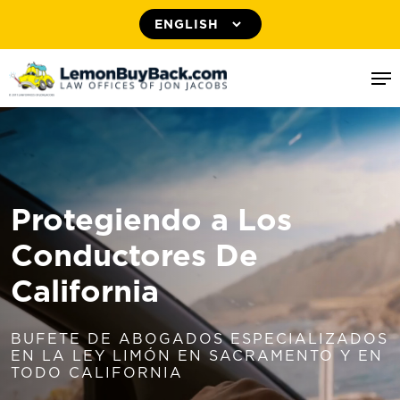
Skip
to
Me
main
content
Protegiendo a Los
Conductores De
California
BUFETE DE ABOGADOS ESPECIALIZADOS
EN LA LEY LIMÓN EN SACRAMENTO Y EN
TODO CALIFORNIA